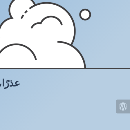
عذرًا