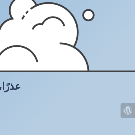
عذرًا